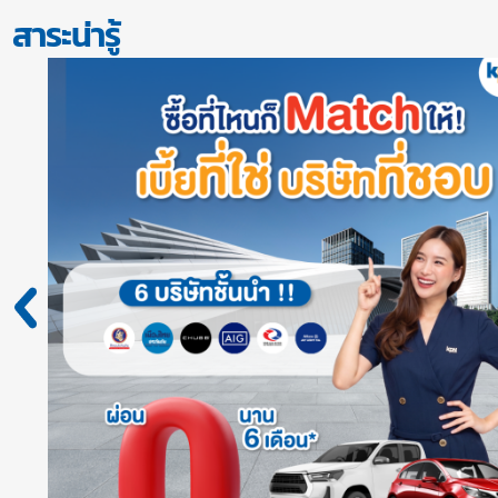
สาระน่ารู้