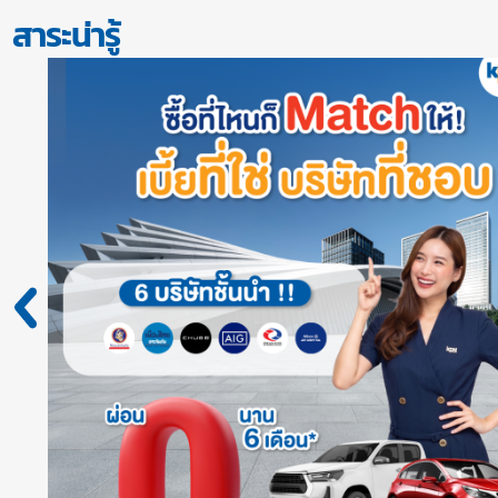
สาระน่ารู้