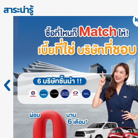
สาระน่ารู้