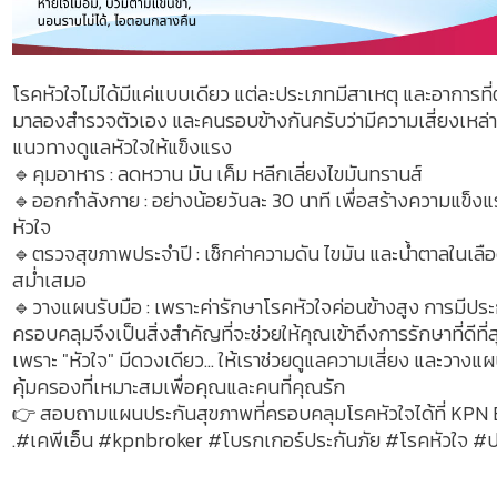
โรคหัวใจไม่ได้มีแค่แบบเดียว แต่ละประเภทมีสาเหตุ และอาการที
มาลองสำรวจตัวเอง และคนรอบข้างกันครับว่ามีความเสี่ยงเหล่านี้
แนวทางดูแลหัวใจให้แข็งแรง
🔹คุมอาหาร : ลดหวาน มัน เค็ม หลีกเลี่ยงไขมันทรานส์
🔹ออกกำลังกาย : อย่างน้อยวันละ 30 นาที เพื่อสร้างความแข็งแร
หัวใจ
🔹ตรวจสุขภาพประจำปี : เช็กค่าความดัน ไขมัน และน้ำตาลในเลื
สม่ำเสมอ
🔹วางแผนรับมือ : เพราะค่ารักษาโรคหัวใจค่อนข้างสูง การมีประ
ครอบคลุมจึงเป็นสิ่งสำคัญที่จะช่วยให้คุณเข้าถึงการรักษาที่ดีที่
เพราะ "หัวใจ" มีดวงเดียว... ให้เราช่วยดูแลความเสี่ยง และวาง
คุ้มครองที่เหมาะสมเพื่อคุณและคนที่คุณรัก
👉 สอบถามแผนประกันสุขภาพที่ครอบคลุมโรคหัวใจได้ที่ KPN 
.#เคพีเอ็น #kpnbroker #โบรกเกอร์ประกันภัย #โรคหัวใจ #